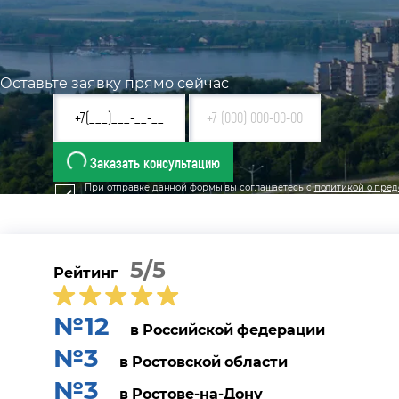
Оставьте заявку прямо сейчас
Заказать консультацию
При отправке данной формы вы соглашаетесь с
политикой о пред
5/5
Рейтинг
№12
в Российской федерации
№3
в Ростовской области
№3
в Ростове-на-Дону