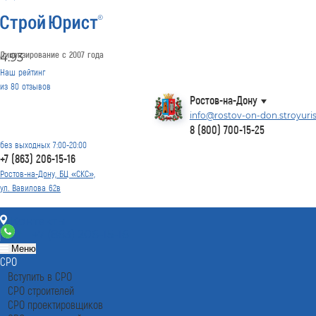
Лицензирование с 2007 года
4.93
Наш рейтинг
из
80
отзывов
Ростов-на-Дону
info@rostov-on-don.stroyuris
8 (800) 700-15-25
без выходных 7:00-20:00
+7 (863) 206-15-16
Ростов-на-Дону, БЦ «СКС»,
ул. Вавилова 62в
Контакты
+7 (863) 206-15-16
Меню
СРО
Вступить в СРО
СРО строителей
СРО проектировщиков