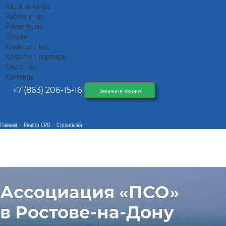
Наша команда
Работа у нас
Руководство
Отзывы
Клиенты о нас
Клиенты и партнеры
Сми о нас
Контакты
+7 (863) 206-15-16
Закажите звонок
Главная
Реестр СРО
Строителей
Ассоциация «ПСО»
в Ростове-на-Дону