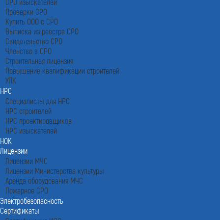
СРО изыскателей
Проверки СРО
Купить ООО с СРО
Выписка из реестра СРО
Свидетельство СРО
Членство в СРО
Строительная лицензия
Повышение квалификации строителей
УПК
НРС
Специалисты для НРС
НРС строителей
НРС проектировщиков
НРС изыскателей
НОК
Лицензии
Лицензии МЧС
Лицензии Министерства культуры
Аренда оборудования МЧС
Пожарное СРО
Электробезопасность
Сертификаты