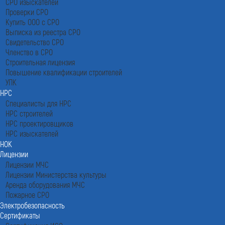
СРО изыскателей
Проверки СРО
Купить ООО с СРО
Выписка из реестра СРО
Свидетельство СРО
Членство в СРО
Строительная лицензия
Повышение квалификации строителей
УПК
НРС
Специалисты для НРС
НРС строителей
НРС проектировщиков
НРС изыскателей
НОК
Лицензии
Лицензии МЧС
Лицензии Министерства культуры
Аренда оборудования МЧС
Пожарное СРО
Электробезопасность
Сертификаты