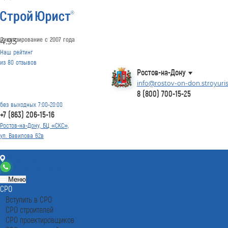
Лицензирование с 2007 года
4.93
Наш рейтинг
из
80
отзывов
Ростов-на-Дону
info@rostov-on-don.stroyuris
8 (800) 700-15-25
без выходных 7:00-20:00
+7 (863) 206-15-16
Ростов-на-Дону, БЦ «СКС»,
ул. Вавилова 62в
Контакты
+7 (863) 206-15-16
Меню
СРО
Вступить в СРО
СРО строителей
СРО проектировщиков