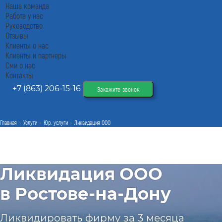
Наша команда
Работа у нас
Руководство
Отзывы
Клиенты о нас
Клиенты и партнеры
Сми о нас
Контакты
+7 (863) 206-15-16
Закажите звонок
Главная
Услуги
Юр. услуги
Ликвидация ООО
Ликвидация ООО
в Ростове-на-Дону
Ликвидировать фирму за 3 месяца