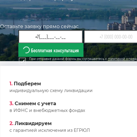
Оставьте заявку прямо сейчас
Бесплатная консультация
При отправке данной формы вы соглашаетесь с
политикой о пред
1.
Подберем
индивидуальную схему ликвидации
3.
Снимем с учета
в ИФНС и внебюджетных фондах
2.
Ликвидируем
с гарантией исключения из ЕГРЮЛ