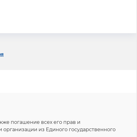
ия
кже погашение всех его прав и
и организации из Единого государственного